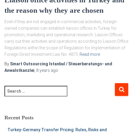
the reason why they are chosen
Even if they are not engaged in commercial activities, foreign-
owned companies can establish liaison offices in Turkey for
promotion, marketing and operational research. Liaison Offices
carry out their activities and operations according to Liaison Office
Regulations within the scope of Regulation for Implementation of
Foreign Direct Investment Law No: 4875
Read more
By
Smart Outsourcing Istanbul / Steuerberatungs- und
Anwalstkanzlei
,
8 years
ago
Recent Posts
Turkey-Germany Transfer Pricing: Rules, Risks and