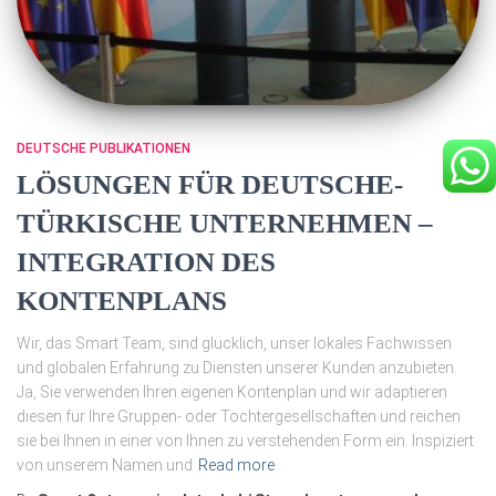
DEUTSCHE PUBLIKATIONEN
LÖSUNGEN FÜR DEUTSCHE-
TÜRKISCHE UNTERNEHMEN –
INTEGRATION DES
KONTENPLANS
Wir, das Smart Team, sind glücklich, unser lokales Fachwissen
und globalen Erfahrung zu Diensten unserer Kunden anzubieten.
Ja, Sie verwenden Ihren eigenen Kontenplan und wir adaptieren
diesen für Ihre Gruppen- oder Tochtergesellschaften und reichen
sie bei Ihnen in einer von Ihnen zu verstehenden Form ein. Inspiziert
von unserem Namen und
Read more