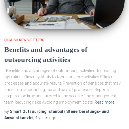
ENGLISH NEWSLETTERS
Benefits and advantages of
outsourcing activities
Benefits and advantages of outsourcing activities: Increasing
operating efficiency Ability to focus on core activities Efficient
processes and accurate results Prevention of penalties that may
arise from accounting, tax and payroll processes Reports
prepared on time and tailored to the needs of the management
team Reducing risks Avoiding employment costs
Read more
By
Smart Outsourcing Istanbul / Steuerberatungs- und
Anwalstkanzlei
,
4 years
ago