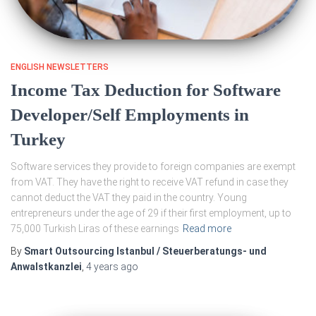
ENGLISH NEWSLETTERS
Income Tax Deduction for Software
Developer/Self Employments in
Turkey
Software services they provide to foreign companies are exempt
from VAT. They have the right to receive VAT refund in case they
cannot deduct the VAT they paid in the country. Young
entrepreneurs under the age of 29 if their first employment, up to
75,000 Turkish Liras of these earnings
Read more
By
Smart Outsourcing Istanbul / Steuerberatungs- und
Anwalstkanzlei
,
4 years
ago