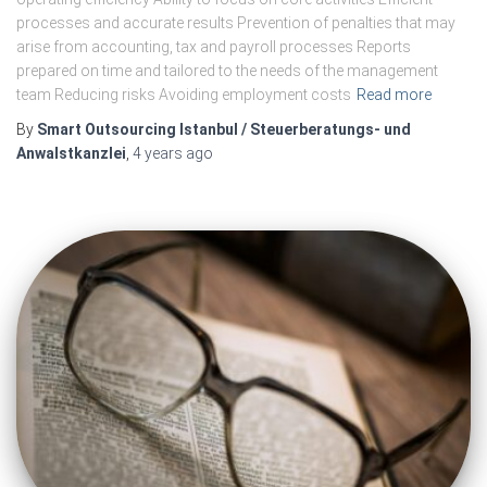
processes and accurate results Prevention of penalties that may
arise from accounting, tax and payroll processes Reports
prepared on time and tailored to the needs of the management
team Reducing risks Avoiding employment costs
Read more
By
Smart Outsourcing Istanbul / Steuerberatungs- und
Anwalstkanzlei
,
4 years
ago