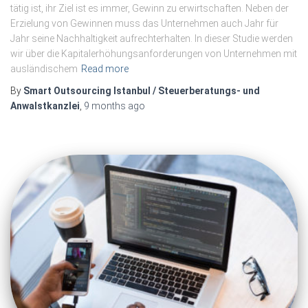
tätig ist, ihr Ziel ist es immer, Gewinn zu erwirtschaften. Neben der
Erzielung von Gewinnen muss das Unternehmen auch Jahr für
Jahr seine Nachhaltigkeit aufrechterhalten. In dieser Studie werden
wir über die Kapitalerhöhungsanforderungen von Unternehmen mit
ausländischem
Read more
By
Smart Outsourcing Istanbul / Steuerberatungs- und
Anwalstkanzlei
,
9 months
ago