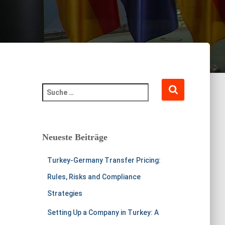
S
u
c
h
e
Neueste Beiträge
n
a
Turkey-Germany Transfer Pricing:
c
h
Rules, Risks and Compliance
:
Strategies
Setting Up a Company in Turkey: A