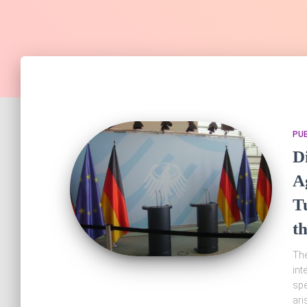
PUB
D
A
T
t
The
int
spe
ari