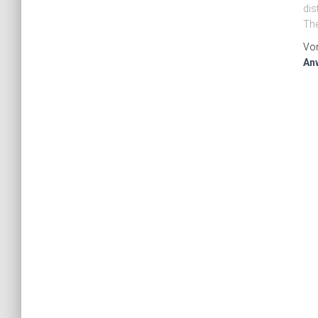
dis
The
Vo
An