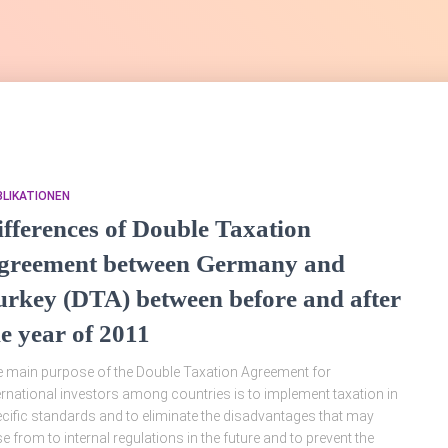
LIKATIONEN
ifferences of Double Taxation
greement between Germany and
urkey (DTA) between before and after
he year of 2011
 main purpose of the Double Taxation Agreement for
ernational investors among countries is to implement taxation in
cific standards and to eliminate the disadvantages that may
se from to internal regulations in the future and to prevent the