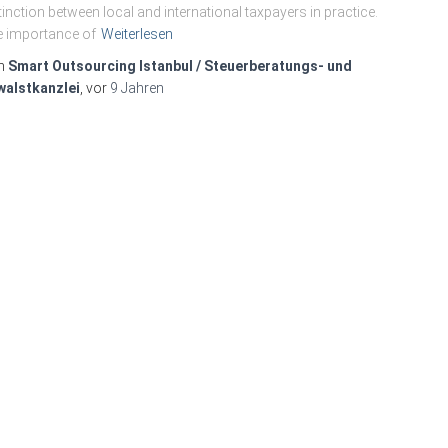
tinction between local and international taxpayers in practice.
 importance of
Weiterlesen
n
Smart Outsourcing Istanbul / Steuerberatungs- und
walstkanzlei
, vor
9 Jahren