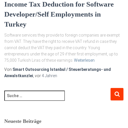
Income Tax Deduction for Software
Developer/Self Employments in
Turkey
Software services they provide to foreign companies are exempt
from VAT. They have the right to receive VAT refund in case they
cannot deduct the VAT they paid in the country. Young
entrepreneurs under the age of 29 if their first employment, up to
75,000 Turkish Liras of these earnings
Weiterlesen
Von
Smart Outsourcing Istanbul / Steuerberatungs- und
Anwalstkanzlei
, vor
4 Jahren
Neueste Beiträge