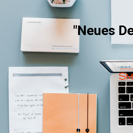
"Neues De
WIR VE