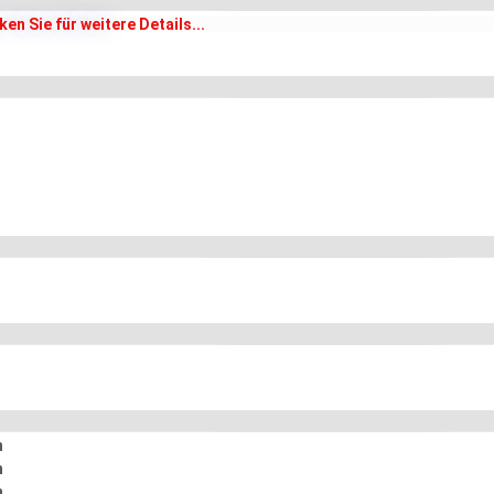
cken Sie für weitere Details...
n
n
n