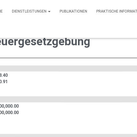
ME
DIENSTLEISTUNGEN
PUBLIKATIONEN
PRAKTISCHE INFORMA
tze und -grenzen in der t
euergesetzgebung
8.40
0.91
00,000.00
00,000.00