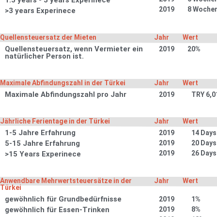
1.5 years - 3 years Experinece
2019
8 Woche
>3 years Experinece
Quellensteuersatz der Mieten
Jahr
Wert
Quellensteuersatz, wenn Vermieter ein
2019
20%
natürlicher Person ist.
Maximale Abfindungszahl in der Türkei
Jahr
Wert
Maximale Abfindungszahl pro Jahr
2019
TRY 6,0
Jährliche Ferientage in der Türkei
Jahr
Wert
1-5 Jahre Erfahrung
2019
14 Days
5-15 Jahre Erfahrung
2019
20 Days
2019
26 Days
>15 Years Experinece
Anwendbare Mehrwertsteuersätze in der
Jahr
Wert
Türkei
gewöhnlich für Grundbedürfnisse
2019
1%
gewöhnlich für Essen-Trinken
2019
8%