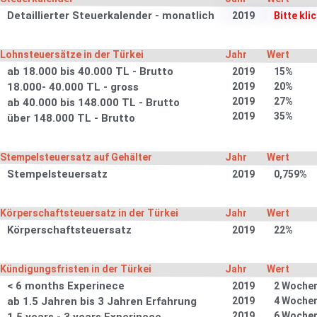
Detaillierter Steuerkalender - monatlich
2019
Bitte kli
Lohnsteuersätze in der Türkei
Jahr
Wert
ab 18.000 bis 40.000 TL - Brutto
2019
15%
18.000- 40.000 TL - gross
2019
20%
2019
27%
ab 40.000 bis 148.000 TL - Brutto
2019
35%
über 148.000 TL - Brutto
Stempelsteuersatz auf Gehälter
Jahr
Wert
Stempelsteuersatz
2019
0,759%
Körperschaftsteuersatz in der Türkei
Jahr
Wert
Körperschaftsteuersatz
2019
22%
Kündigungsfristen in der Türkei
Jahr
Wert
< 6 months Experinece
2019
2 Woche
ab 1.5 Jahren bis 3 Jahren Erfahrung
2019
4 Woche
2019
6 Woche