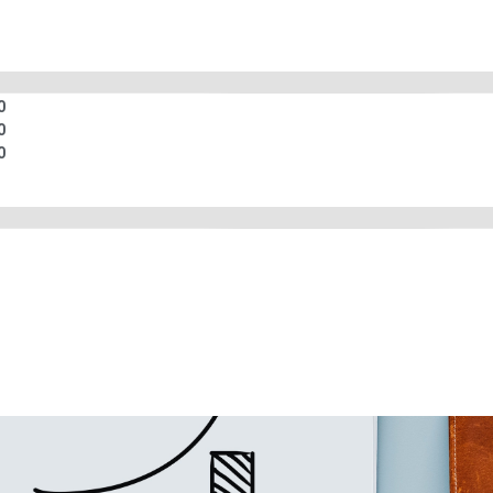
0
0
0