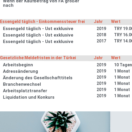
Wenn der Kaufbetrag von FA größer
nach
Essengeld täglich - Einkommenssteuer frei
Jahr
Wert
Essengeld täglich - Ust exklusive
2019
TRY 19.0
Essengeld täglich - Ust exklusive
2018
TRY 16.0
2017
TRY 14.0
Essengeld täglich - Ust exklusive
Gesetzliche Meldefristen in der Türkei
Jahr
Wert
Arbeitsbeginn
2019
10 Tagen
Adressänderung
2019
1 Monat
2019
1 Monat
Änderung des Gesellschafttitels
2019
1 Monat
Branchenwechsel
2019
1 Monat
Arbeitsplatztransfer
2019
1 Monat
Liquidation und Konkurs